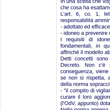
In una scelta che vog
che cosa ha esattame
L'art. 6, co. 1, l
responsabilità ammini
- adottato ed efficac
- idoneo a prevenire r
I requisiti di ido
fondamentali, in qu
affinché il modello a
Detti concetti sono l
Decreto. Non c'è p
conseguenza, viene 
se non si rispetta, 
della norma sopracci
- "il compito di vigi
curare il loro aggio
(l'OdV, appunto) dotat
Nella norma appena ri