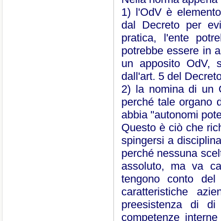
1) l'OdV è elemento
dal Decreto per evit
pratica, l'ente po
potrebbe essere in as
un apposito OdV, s
dall'art. 5 del Decret
2) la nomina di un 
perché tale organo d
abbia "autonomi poteri
Questo è ciò che ric
spingersi a disciplin
perché nessuna scelt
assoluto, ma va cal
tengono conto del se
caratteristiche azi
preesistenza di di 
competenze interne 