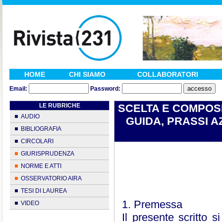
HOME
CHI SIAMO
COLLABORATORI
Email:
Password:
LE RUBRICHE
SCELTA E COMPOSI
AUDIO
GUIDA, PRASSI AZ
BIBLIOGRAFIA
CIRCOLARI
GIURISPRUDENZA
NORME E ATTI
OSSERVATORIO AIRA
TESI DI LAUREA
1. Premessa
VIDEO
Il presente scritto s