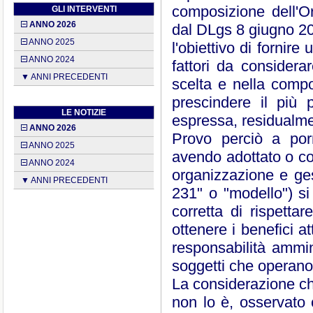
composizione dell'O
GLI INTERVENTI
ANNO 2026
dal DLgs 8 giugno 20
ANNO 2025
l'obiettivo di fornire
ANNO 2024
fattori da considerar
▼ ANNI PRECEDENTI
scelta e nella compo
prescindere il più 
LE NOTIZIE
espressa, residualme
ANNO 2026
Provo perciò a pormi
ANNO 2025
avendo adottato o c
ANNO 2024
organizzazione e ges
▼ ANNI PRECEDENTI
231" o "modello") s
corretta di rispettare
ottenere i benefici a
responsabilità ammin
soggetti che operano
La considerazione ch
non lo è, osservato 