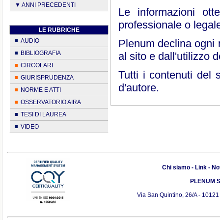
▼ ANNI PRECEDENTI
Le informazioni ott
professionale o legal
LE RUBRICHE
AUDIO
Plenum declina ogni r
BIBLIOGRAFIA
al sito e dall'utilizzo 
CIRCOLARI
Tutti i contenuti del 
GIURISPRUDENZA
d'autore.
NORME E ATTI
OSSERVATORIO AIRA
TESI DI LAUREA
VIDEO
Chi siamo
-
Link
-
Not
PLENUM S.r
Via San Quintino, 26/A - 10121