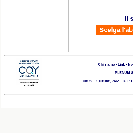
Il
Scelga l'a
Chi siamo
-
Link
-
Not
PLENUM S.r
Via San Quintino, 26/A - 10121