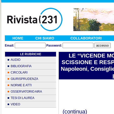
HOME
CHI SIAMO
COLLABORATORI
Email:
Password:
LE RUBRICHE
LE “VICENDE M
AUDIO
SCISSIONE E RESPON
BIBLIOGRAFIA
Napoleoni, Consiglie
CIRCOLARI
GIURISPRUDENZA
NORME E ATTI
OSSERVATORIO AIRA
TESI DI LAUREA
VIDEO
(continua)