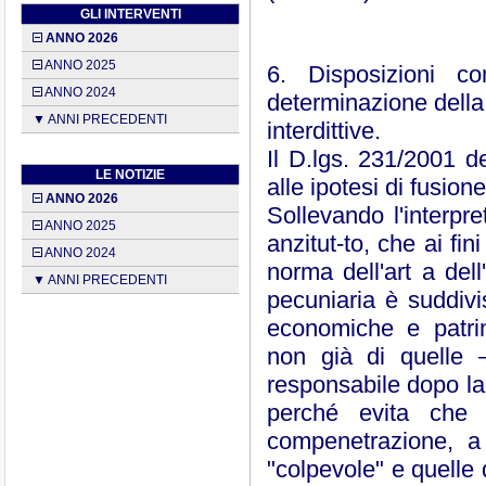
GLI INTERVENTI
ANNO 2026
ANNO 2025
6. Disposizioni c
ANNO 2024
determinazione della 
▼ ANNI PRECEDENTI
interdittive.
Il D.lgs. 231/2001 de
LE NOTIZIE
alle ipotesi di fusion
ANNO 2026
Sollevando l'interpr
ANNO 2025
anzitut-to, che ai fi
ANNO 2024
norma dell'art a del
▼ ANNI PRECEDENTI
pecuniaria è suddivi
economiche e patrim
non già di quelle 
responsabile dopo la 
perché evita che l'
compenetrazione, a p
"colpevole" e quelle 