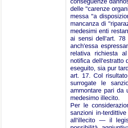
conseguenze dannose 
delle "carenze organi
messa "a disposizione
mancanza di "riparazio
medesimi enti restano
ai sensi dell'art. 7
anch'essa espressam
relativa richiesta a
notifica dell'estratt
eseguito, sia pur tar
art. 17. Col risulta
surrogate le sanzi
ammontare pari da u
medesimo illecito.
Per le considerazio
sanzioni in-terditti
all'illecito ― il leg
possibilità aggiuntiv