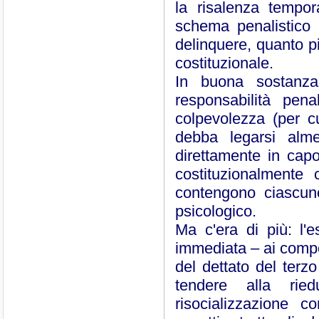
la risalenza tempor
schema penalistico 
delinquere, quanto pi
costituzionale.
In buona sostanza:
responsabilità pen
colpevolezza (per c
debba legarsi alme
direttamente in cap
costituzionalmente 
contengono ciascu
psicologico.
Ma c'era di più: l'e
immediata – ai compo
del dettato del terz
tendere alla rie
risocializzazione 