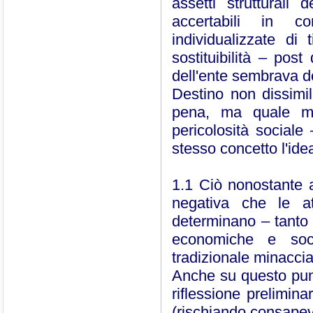
assetti strutturali
accertabili in co
individualizzate di
sostituibilità – post
dell'ente sembrava do
Destino non dissimi
pena, ma quale mis
pericolosità sociale
stesso concetto l'ide
1.1 Ciò nonostante a
negativa che le att
determinano – tanto s
economiche e socia
tradizionale minacci
Anche su questo punt
riflessione prelimin
(rischiando consapev