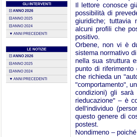
Il lettore conosce gi
GLI INTERVENTI
ANNO 2026
possibilità di preve
ANNO 2025
giuridiche; tuttavi
ANNO 2024
alcuni profili che pos
▼ ANNI PRECEDENTI
positivo.
Orbene, non vi è du
LE NOTIZIE
sistema normativo di 
ANNO 2026
nella sua struttura e
ANNO 2025
punto di riferimento 
ANNO 2024
che richieda un "aut
▼ ANNI PRECEDENTI
"comportamento", un f
condizioni) gli sarà
rieducazione" – è c
dell'individuo (pers
questo genere di cos
postest.
Nondimeno – poiché 