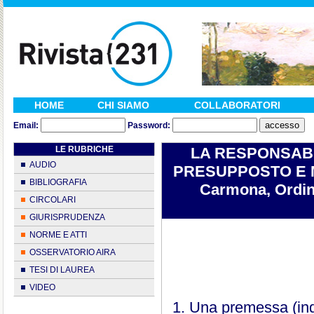
HOME
CHI SIAMO
COLLABORATORI
Email:
Password:
LE RUBRICHE
LA RESPONSABIL
AUDIO
PRESUPPOSTO E MO
BIBLIOGRAFIA
Carmona, Ordina
CIRCOLARI
GIURISPRUDENZA
NORME E ATTI
OSSERVATORIO AIRA
TESI DI LAUREA
VIDEO
1. Una premessa (ind