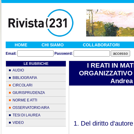
HOME
CHI SIAMO
COLLABORATORI
Email:
Password:
LE RUBRICHE
I REATI IN MA
AUDIO
ORGANIZZATIVO 2
BIBLIOGRAFIA
Andrea 
CIRCOLARI
GIURISPRUDENZA
NORME E ATTI
OSSERVATORIO AIRA
TESI DI LAUREA
1. Del diritto d'autor
VIDEO