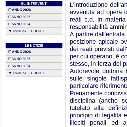
L'introduzione dell'a
GLI INTERVENTI
ANNO 2026
avvenuta ad opera d
ANNO 2025
reati c.d. in materia 
ANNO 2024
responsabilità ammini
▼ ANNI PRECEDENTI
A partire dall'entrata
posizione apicale o
LE NOTIZIE
dei reati previsti dal
ANNO 2026
per cui operano, è co
ANNO 2025
stesso, in forza dei p
ANNO 2024
Autorevole dottrina
▼ ANNI PRECEDENTI
sulle singole fatti
particolare riferiment
Pienamente condivisib
disciplina (anche s
tutelato alla defin
principio di legalità 
illeciti penali ed 