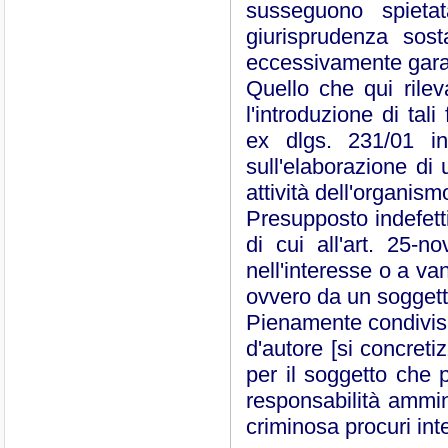
susseguono spietat
giurisprudenza so
eccessivamente gara
Quello che qui rile
l'introduzione di tal
ex dlgs. 231/01 inc
sull'elaborazione di
attività dell'organism
Presupposto indefetti
di cui all'art. 25
nell'interesse o a va
ovvero da un soggetto
Pienamente condivisib
d'autore [si concret
per il soggetto che p
responsabilità ammini
criminosa procuri int