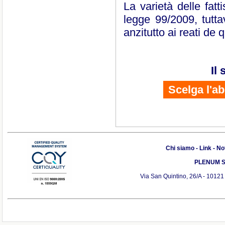
La varietà delle fatt
legge 99/2009, tuttav
anzitutto ai reati de 
Il
Scelga l'a
Chi siamo
-
Link
-
Not
PLENUM S.r
Via San Quintino, 26/A - 10121