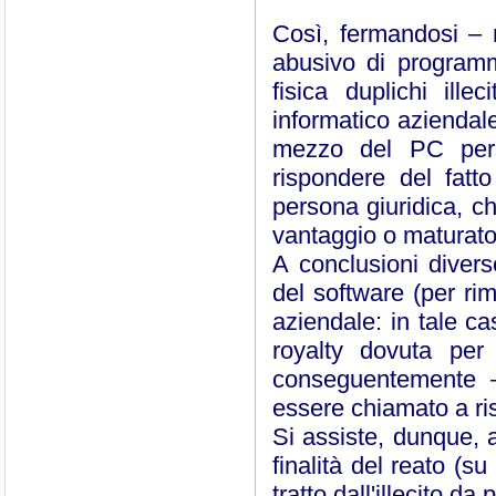
Così, fermandosi – ne
abusivo di programm
fisica duplichi ill
informatico aziendale
mezzo del PC perso
rispondere del fatt
persona giuridica, c
vantaggio o maturato
A conclusioni divers
del software (per rim
aziendale: in tale c
royalty dovuta per
conseguentemente – 
essere chiamato a ri
Si assiste, dunque, a
finalità del reato (su
tratto dall'illecito da 