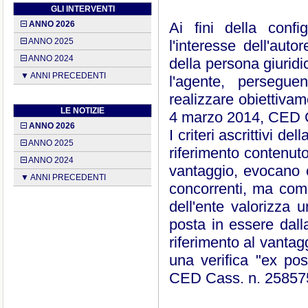
GLI INTERVENTI
ANNO 2026
Ai fini della config
ANNO 2025
l'interesse dell'aut
ANNO 2024
della persona giuridi
▼ ANNI PRECEDENTI
l'agente, persegue
realizzare obiettivam
LE NOTIZIE
4 marzo 2014, CED C
ANNO 2026
I criteri ascrittivi de
ANNO 2025
riferimento contenuto
ANNO 2024
vantaggio, evocano c
▼ ANNI PRECEDENTI
concorrenti, ma comun
dell'ente valorizza 
posta in essere dall
riferimento al vanta
una verifica "ex po
CED Cass. n. 25857