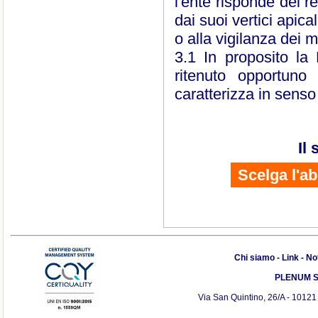
l'ente risponde dei 
dai suoi vertici apic
o alla vigilanza dei 
3.1 In proposito la
ritenuto opportuno 
caratterizza in senso
Il
Scelga l'a
Chi siamo
-
Link
-
Not
PLENUM S.r
Via San Quintino, 26/A - 10121