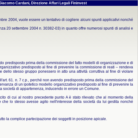
mo Cardani, Direzione Affari Legali Fininvest
embre 2004, vuole essere un tentativo di cogliere alcuni spunti applicativi nonché
nanza 20 settembre 2004 n. 30382-03) in quanto offre numerosi spunti di analisi e
avendo predisposto prima della commissione del fatto modelli di organizzazione e di
rganizzativo predisposto al fine di prevenire la commissione di reati – rendeva
 dello stesso gruppo ponessero in atto una attività corruttiva al fine di violare
e all'art. 61. n. 7 c.p., perché non avendo predisposto prima della commissione del
ervanza di un ipotetico modello organizzativo predisposto al fine di prevenire la
o alla società di appartenenza, inducendo in errore un Comune.
llecito di cui al nostro precedente punto A è stato rilevato che al momento della
e che lo stesso avesse agito nell'interesse della società da lui gestita nonché
tutto la complice partecipazione dei soggetti in posizione apicale.