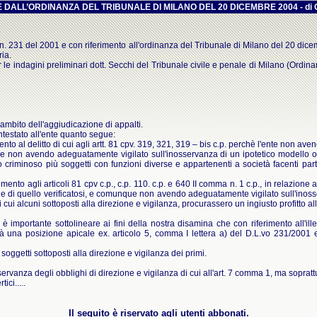
DALL’ORDINANZA DEL TRIBUNALE DI MILANO DEL 20 DICEMBRE 2004 - di Giaco
ivo n. 231 del 2001 e con riferimento all'ordinanza del Tribunale di Milano del 20 dic
ria.
le indagini preliminari dott. Secchi del Tribunale civile e penale di Milano (Ordi
mbito dell'aggiudicazione di appalti.
contestato all'ente quanto segue:
ento al delitto di cui agli artt. 81 cpv. 319, 321, 319 – bis c.p. perchè l'ente non 
que non avendo adeguatamente vigilato sull'inosservanza di un ipotetico modello o
criminoso più soggetti con funzioni diverse e appartenenti a società facenti parte
rimento agli articoli 81 cpv c.p., c.p. 110. c.p. e 640 II comma n. 1 c.p., in relazion
cie di quello verificatosi, e comunque non avendo adeguatamente vigilato sull'inoss
i cui alcuni sottoposti alla direzione e vigilanza, procurassero un ingiusto profitt
ia è importante sottolineare ai fini della nostra disamina che con riferimento all'i
età una posizione apicale ex. articolo 5, comma I lettera a) del D.L.vo 231/2001 
 soggetti sottoposti alla direzione e vigilanza dei primi.
sservanza degli obblighi di direzione e vigilanza di cui all'art. 7 comma 1, ma soprat
ici.....
Il seguito è riservato agli utenti abbonati.