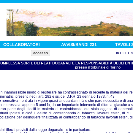
COLLABORATORI
AVVISI/BANDI 231
TAVOLI 
In DOCUMENTI
OMPLESSA SORTE DEI REATI DOGANALI E LA RESPONSABILITÀ DEGLI ENTI - di C
presso il tribunale di Torino
Un inammissibile modo di legiferare ha contrassegnato di recente la materia dei reat
riminatrici presenti negli artt. 282 e ss. del D.P.R. 23 gennaio 1973, n. 43
e normativa – entrata in vigore quasi cinquant'anni fa e che pare necessitare di una s
ta interessata, appena 5 anni fa, da un importante intervento di riforma, giacché a s
gran parte degli illeciti in materia di contrabbando era stata oggetto di depena
iduali ipotesi e cioè il delitto di contrabbando di tabacchi lavorati esteri, di cui
ociazione per delinquere finalizzata al contrabbando di tabacchi lavorati esteri, di c
altri illeciti previsti dalla legge doganale - e in particolare: