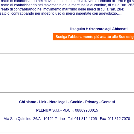
il reato di contrabbando nel movimento delle merci attraverso i confini di terra e gli sp
il reato di contrabbando nel movimento delle merci nella di confine, di cui all'art. 283
il reato di contrabbando nel movimento marittimo delle merci di cui all'art. 284;
reato di contrabbando per indebito uso di merci importate con agevolazio.....
Il seguito è riservato agli Abbonati
Scelga l'abbonamento più adatto alle Sue esi
Chi siamo
-
Link
-
Note legali
-
Cookie
-
Privacy
-
Contatti
PLENUM S.r.l.
- P.I./C.F. 08809900015
Via San Quintino, 26/A - 10121 Torino - Tel. 011.812.4705 - Fax. 011.812.7070