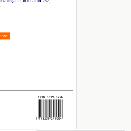
azi doganali, di cui all'art. 282;
;
genze