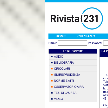
HOME
CHI SIAMO
Email:
Password:
LE RUBRICHE
LA C
AUDIO
BIBLIOGRAFIA
CIRCOLARI
GIURISPRUDENZA
1. 
inc
NORME E ATTI
Tal
sta
OSSERVATORIO AIRA
la 
res
TESI DI LAUREA
ass
43.
VIDEO
Gli 