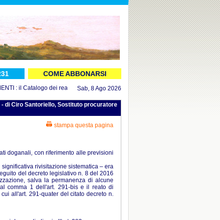
231
COME ABBONARSI
 : il Catalogo dei reati aggiornato al 16 luglio 2026
in DOCUMENTI : il Decre
Sab, 8 Ago 2026
iro Santoriello, Sostituto procuratore
stampa questa pagina
i doganali, con riferimento alle previsioni
ignificativa rivisitazione sistematica – era
eguito del decreto legislativo n. 8 del 2016
lizzazione, salva la permanenza di alcune
 al comma 1 dell'art. 291-bis e il reato di
ui all'art. 291-quater del citato decreto n.