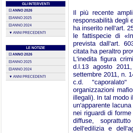
GLI INTERVENTI
ANNO 2026
Il più recente ampl
ANNO 2025
responsabilità degli 
ANNO 2024
ha inserito nell'art. 
▼ ANNI PRECEDENTI
le fattispecie di «I
prevista dall'art. 6
LE NOTIZIE
citata ha peraltro pr
ANNO 2026
L'inedita figura cri
ANNO 2025
d.l.13 agosto 2011,
ANNO 2024
settembre 2011, n. 14
▼ ANNI PRECEDENTI
c.d. "caporalato
organizzazioni mafi
illegali). In tal modo
un'apparente lacuna n
nei riguardi di forme
diffuse, soprattutt
dell'edilizia e dell