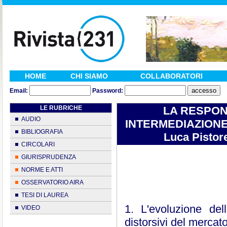
HOME
CHI SIAMO
COLLABORATORI
Email:
Password:
LE RUBRICHE
LA RESPONS
AUDIO
INTERMEDIAZIONE
BIBLIOGRAFIA
Luca Pistore
CIRCOLARI
GIURISPRUDENZA
NORME E ATTI
OSSERVATORIO AIRA
TESI DI LAUREA
1. L'evoluzione de
VIDEO
distorsivi del mercat