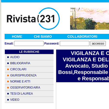
HOME
CHI SIAMO
COLLABORATORI
Email:
Password:
LE RUBRICHE
VIGILANZA E 
AUDIO
VIGILANZA E DELL
BIBLIOGRAFIA
Avvocato, Studio 
CIRCOLARI
Bossi,Responsabile S
GIURISPRUDENZA
e Responsabi
NORME E ATTI
OSSERVATORIO AIRA
TESI DI LAUREA
VIDEO