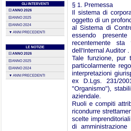
§ 1. Premessa
GLI INTERVENTI
ANNO 2026
Il sistema di corpora
ANNO 2025
oggetto di un profo
ANNO 2024
al Sistema di Contr
▼ ANNI PRECEDENTI
essendo presente 
recentemente sta 
LE NOTIZIE
dell'Internal Auditor .
ANNO 2026
Tale funzione, pur t
ANNO 2025
particolarmente reg
ANNO 2024
interpretazioni giur
▼ ANNI PRECEDENTI
ex D.Lgs. 231/2001
"Organismo"), stabil
aziendale.
Ruoli e compiti attri
ricondurre strettame
scelte imprenditorial
di amministrazione 