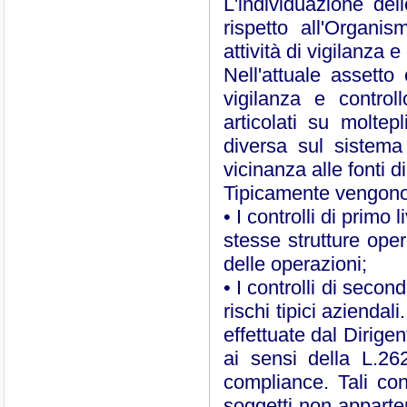
L'individuazione dell
rispetto all'Organis
attività di vigilanza e
Nell'attuale assetto 
vigilanza e control
articolati su moltepl
diversa sul sistema
vicinanza alle fonti di
Tipicamente vengono di
• I controlli di primo l
stesse strutture oper
delle operazioni;
• I controlli di second
rischi tipici azienda
effettuate dal Dirig
ai sensi della L.262
compliance. Tali con
soggetti non apparten