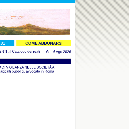
231
COME ABBONARSI
 il Catalogo dei reati aggiornato al 16 luglio 2026
in DOCUMENTI : il Decret
Gio, 6 Ago 2026
I VIGILANZA NELLE SOCIETÀ A
appalti pubblici, avvocato in Roma