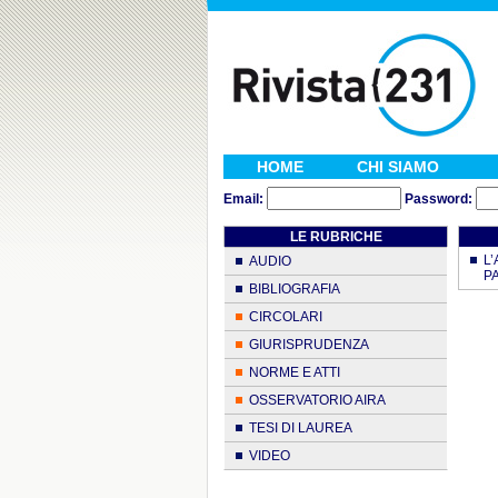
HOME
CHI SIAMO
Email:
Password:
LE RUBRICHE
L
AUDIO
PA
BIBLIOGRAFIA
CIRCOLARI
GIURISPRUDENZA
NORME E ATTI
OSSERVATORIO AIRA
TESI DI LAUREA
VIDEO