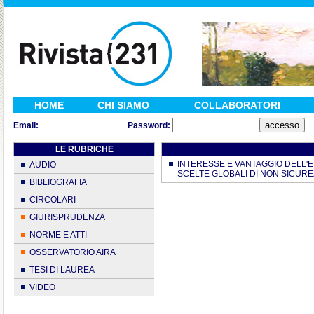
HOME
CHI SIAMO
COLLABORATORI
Email:
Password:
LE RUBRICHE
INTERESSE E VANTAGGIO DELL'EN
AUDIO
SCELTE GLOBALI DI NON SICUREZZA 
BIBLIOGRAFIA
CIRCOLARI
GIURISPRUDENZA
NORME E ATTI
OSSERVATORIO AIRA
TESI DI LAUREA
VIDEO