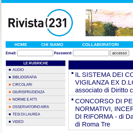
HOME
CHI SIAMO
COLLABORATORI
Email:
Password:
LE RUBRICHE
AUDIO
IL SISTEMA DEI 
BIBLIOGRAFIA
VIGILANZA EX D.LGS.
CIRCOLARI
associato di Diritto
GIURISPRUDENZA
NORME E ATTI
CONCORSO DI PER
OSSERVATORIO AIRA
NORMATIVI, INCE
TESI DI LAUREA
DI RIFORMA - di Dani
VIDEO
di Roma Tre