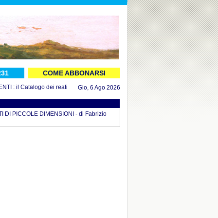
231
COME ABBONARSI
 il Catalogo dei reati aggiornato al 16 luglio 2026
in DOCUMENTI : il Decret
Gio, 6 Ago 2026
I PICCOLE DIMENSIONI - di Fabrizio