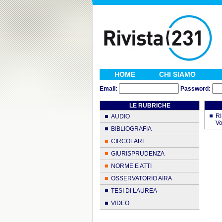
HOME
CHI SIAMO
Email:
Password:
LE RUBRICHE
RI
AUDIO
Vo
BIBLIOGRAFIA
CIRCOLARI
GIURISPRUDENZA
NORME E ATTI
OSSERVATORIO AIRA
TESI DI LAUREA
VIDEO