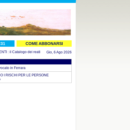
231
COME ABBONARSI
 il Catalogo dei reati aggiornato al 16 luglio 2026
in DOCUMENTI : il Decreto
Gio, 6 Ago 2026
cato in Ferrara
O I RISCHI PER LE PERSONE
o