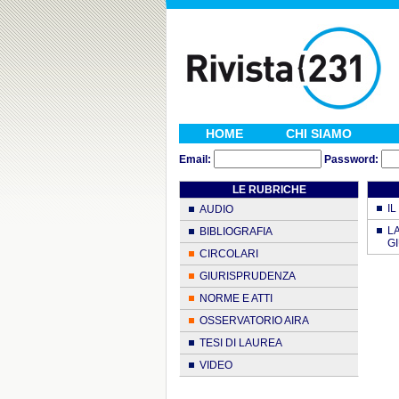
HOME
CHI SIAMO
Email:
Password:
LE RUBRICHE
IL
AUDIO
L
BIBLIOGRAFIA
GI
CIRCOLARI
GIURISPRUDENZA
NORME E ATTI
OSSERVATORIO AIRA
TESI DI LAUREA
VIDEO