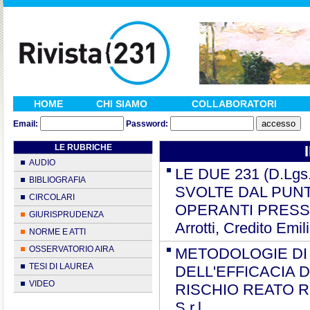
HOME
CHI SIAMO
COLLABORATORI
Email:
Password:
LE RUBRICHE
AUDIO
LE DUE 231 (D.Lgs.
BIBLIOGRAFIA
SVOLTE DAL PUNT
CIRCOLARI
OPERANTI PRESSO 
GIURISPRUDENZA
Arrotti, Credito Emil
NORME E ATTI
OSSERVATORIO AIRA
METODOLOGIE DI
TESI DI LAUREA
DELL'EFFICACIA 
VIDEO
RISCHIO REATO RESI
S.r.l.