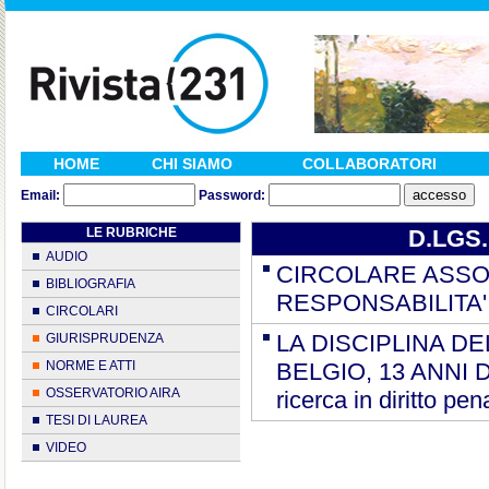
HOME
CHI SIAMO
COLLABORATORI
Email:
Password:
LE RUBRICHE
D.LGS.
AUDIO
CIRCOLARE ASSONI
BIBLIOGRAFIA
RESPONSABILITA'
CIRCOLARI
LA DISCIPLINA DE
GIURISPRUDENZA
NORME E ATTI
BELGIO, 13 ANNI DO
OSSERVATORIO AIRA
ricerca in diritto pe
TESI DI LAUREA
VIDEO