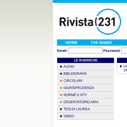
HOME
CHI SIAMO
Email:
Password:
LE RUBRICHE
UK
AUDIO
Vi
BIBLIOGRAFIA
CIRCOLARI
GIURISPRUDENZA
NORME E ATTI
OSSERVATORIO AIRA
TESI DI LAUREA
VIDEO