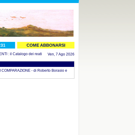
231
COME ABBONARSI
 il Catalogo dei reati aggiornato al 16 luglio 2026
in DOCUMENTI : il Decreto
Ven, 7 Ago 2026
COMPARAZIONE - di Roberto Borasio e