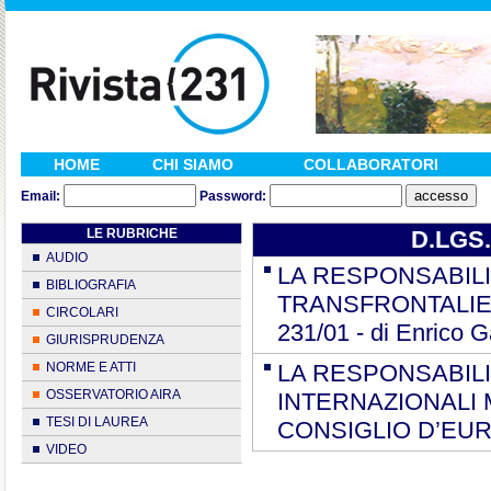
HOME
CHI SIAMO
COLLABORATORI
Email:
Password:
LE RUBRICHE
D.LGS.
AUDIO
LA RESPONSABILI
BIBLIOGRAFIA
TRANSFRONTALIER
CIRCOLARI
231/01 - di Enrico G
GIURISPRUDENZA
NORME E ATTI
LA RESPONSABILI
OSSERVATORIO AIRA
INTERNAZIONALI 
TESI DI LAUREA
CONSIGLIO D’EUROP
VIDEO