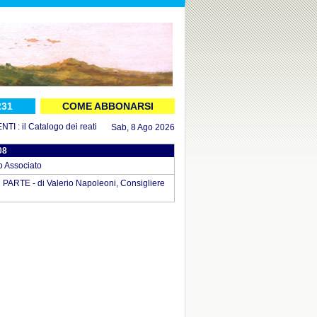
231
COME ABBONARSI
 il Catalogo dei reati aggiornato al 16 luglio 2026
in DOCUMENTI : il Decreto
Sab, 8 Ago 2026
08
 Associato
TE - di Valerio Napoleoni, Consigliere