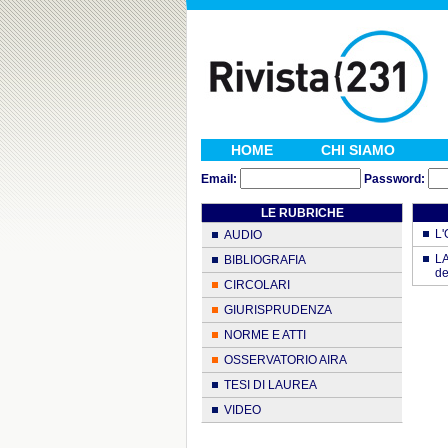
HOME
CHI SIAMO
Email:
Password:
LE RUBRICHE
L'
AUDIO
LA
BIBLIOGRAFIA
de
CIRCOLARI
GIURISPRUDENZA
NORME E ATTI
OSSERVATORIO AIRA
TESI DI LAUREA
VIDEO