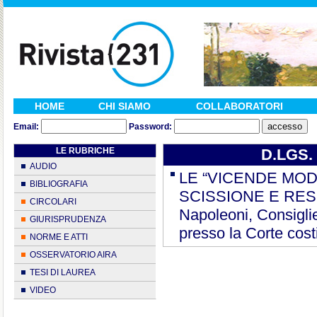
HOME
CHI SIAMO
COLLABORATORI
Email:
Password:
LE RUBRICHE
D.LGS. 
AUDIO
LE “VICENDE MOD
BIBLIOGRAFIA
SCISSIONE E RESPO
CIRCOLARI
Napoleoni, Consiglie
GIURISPRUDENZA
presso la Corte cost
NORME E ATTI
OSSERVATORIO AIRA
TESI DI LAUREA
VIDEO