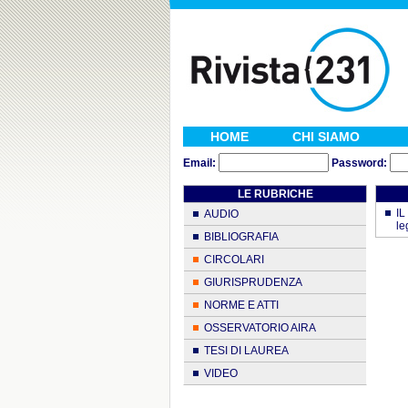
HOME
CHI SIAMO
Email:
Password:
LE RUBRICHE
IL
AUDIO
le
BIBLIOGRAFIA
CIRCOLARI
GIURISPRUDENZA
NORME E ATTI
OSSERVATORIO AIRA
TESI DI LAUREA
VIDEO