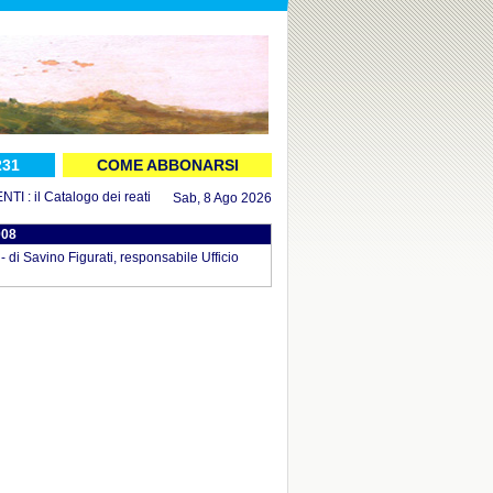
231
COME ABBONARSI
 il Catalogo dei reati aggiornato al 16 luglio 2026
in DOCUMENTI : il Decreto
Sab, 8 Ago 2026
008
avino Figurati, responsabile Ufficio