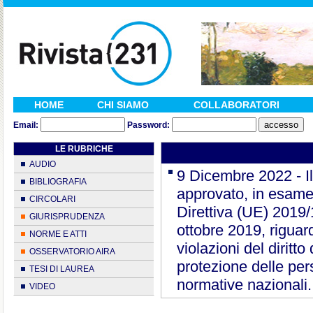
HOME
CHI SIAMO
COLLABORATORI
Email:
Password:
LE RUBRICHE
AUDIO
9 Dicembre 2022 - Il
BIBLIOGRAFIA
approvato, in esame p
CIRCOLARI
Direttiva (UE) 2019
GIURISPRUDENZA
ottobre 2019, rigua
NORME E ATTI
violazioni del diritt
OSSERVATORIO AIRA
protezione delle per
TESI DI LAUREA
normative nazionali.
VIDEO