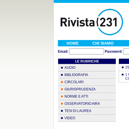
HOME
CHI SIAMO
Email:
Password:
LE RUBRICHE
2
AUDIO
1
BIBLIOGRAFIA
C
CIRCOLARI
GIURISPRUDENZA
NORME E ATTI
OSSERVATORIO AIRA
TESI DI LAUREA
VIDEO