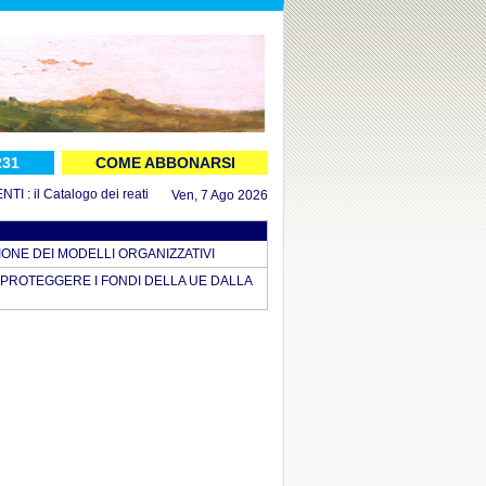
231
COME ABBONARSI
 il Catalogo dei reati aggiornato al 16 luglio 2026
in DOCUMENTI : il Decreto
Ven, 7 Ago 2026
IONE DEI MODELLI ORGANIZZATIVI
R PROTEGGERE I FONDI DELLA UE DALLA