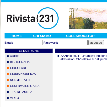
HOME
CHI SIAMO
COLLABORATORI
Email:
Password:
LE RUBRICHE
22 Aprile 2021 - Organismi Indipend
AUDIO
attestazioni OIV relative ai dati pub
BIBLIOGRAFIA
CIRCOLARI
GIURISPRUDENZA
NORME E ATTI
OSSERVATORIO AIRA
TESI DI LAUREA
VIDEO