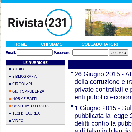
HOME
CHI SIAMO
COLLABORATORI
Email:
Password:
LE RUBRICHE
AUDIO
26 Giugno 2015 - At
BIBLIOGRAFIA
della corruzione e tr
CIRCOLARI
privato controllati e
GIURISPRUDENZA
enti pubblici econom
NORME E ATTI
OSSERVATORIO AIRA
1 Giugno 2015 - Sull
TESI DI LAUREA
pubblicata la legge 
VIDEO
delitti contro la pub
e di falso in bilancio