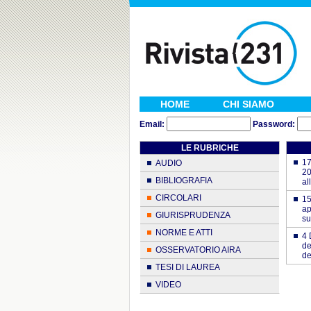
HOME
CHI SIAMO
Email:
Password:
LE RUBRICHE
17
AUDIO
20
BIBLIOGRAFIA
al
CIRCOLARI
15
ap
GIURISPRUDENZA
su
NORME E ATTI
4 
de
OSSERVATORIO AIRA
de
TESI DI LAUREA
VIDEO