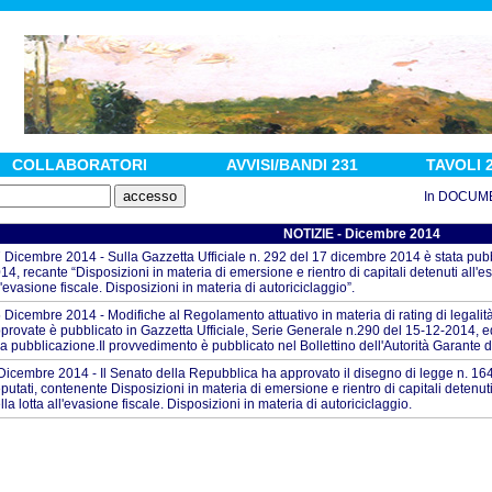
COLLABORATORI
AVVISI/BANDI 231
TAVOLI 
In DOCUMENTI 
NOTIZIE - Dicembre 2014
 Dicembre 2014 - Sulla Gazzetta Ufficiale n. 292 del 17 dicembre 2014 è stata pub
14, recante “Disposizioni in materia di emersione e rientro di capitali detenuti all'e
l'evasione fiscale. Disposizioni in materia di autoriciclaggio”.
 Dicembre 2014 - Modifiche al Regolamento attuativo in materia di rating di legalit
provate è pubblicato in Gazzetta Ufficiale, Serie Generale n.290 del 15-12-2014, ed 
a pubblicazione.Il provvedimento è pubblicato nel Bollettino dell'Autorità Garante
Dicembre 2014 - Il Senato della Repubblica ha approvato il disegno di legge n. 16
putati, contenente Disposizioni in materia di emersione e rientro di capitali detenut
lla lotta all'evasione fiscale. Disposizioni in materia di autoriciclaggio.