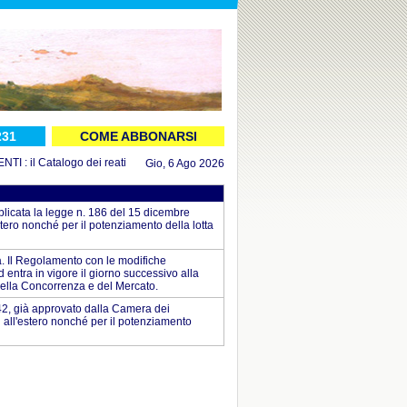
231
COME ABBONARSI
: il Catalogo dei reati aggiornato al 16 luglio 2026
in DOCUMENTI : il Decre
Gio, 6 Ago 2026
blicata la legge n. 186 del 15 dicembre
stero nonché per il potenziamento della lotta
à. Il Regolamento con le modifiche
entra in vigore il giorno successivo alla
 della Concorrenza e del Mercato.
42, già approvato dalla Camera dei
i all'estero nonché per il potenziamento