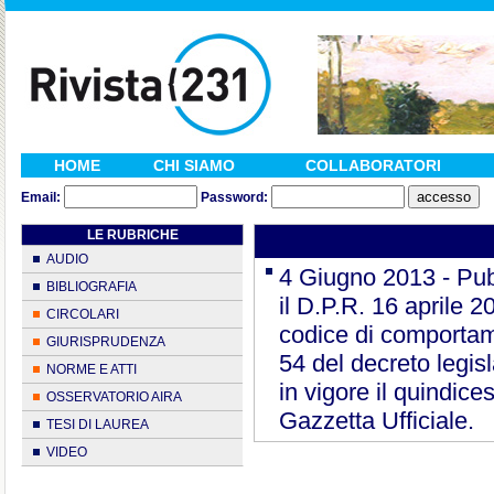
HOME
CHI SIAMO
COLLABORATORI
Email:
Password:
LE RUBRICHE
AUDIO
4 Giugno 2013 - Pubb
BIBLIOGRAFIA
il D.P.R. 16 aprile 
CIRCOLARI
codice di comportame
GIURISPRUDENZA
54 del decreto legis
NORME E ATTI
in vigore il quindic
OSSERVATORIO AIRA
Gazzetta Ufficiale.
TESI DI LAUREA
VIDEO