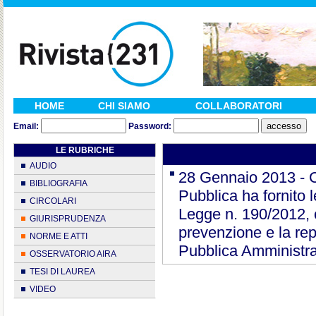
HOME
CHI SIAMO
COLLABORATORI
Email:
Password:
LE RUBRICHE
AUDIO
28 Gennaio 2013 - C
BIBLIOGRAFIA
Pubblica ha fornito l
CIRCOLARI
Legge n. 190/2012, c
GIURISPRUDENZA
prevenzione e la repr
NORME E ATTI
Pubblica Amministr
OSSERVATORIO AIRA
TESI DI LAUREA
VIDEO