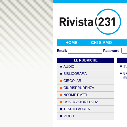
HOME
CHI SIAMO
Email:
Password:
LE RUBRICHE
15
AUDIO
8 
BIBLIOGRAFIA
ma
CIRCOLARI
GIURISPRUDENZA
NORME E ATTI
OSSERVATORIO AIRA
TESI DI LAUREA
VIDEO