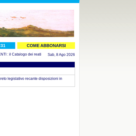
231
COME ABBONARSI
 il Catalogo dei reati aggiornato al 16 luglio 2026
in DOCUMENTI : il Decreto
Sab, 8 Ago 2026
reto legislativo recante disposizioni in