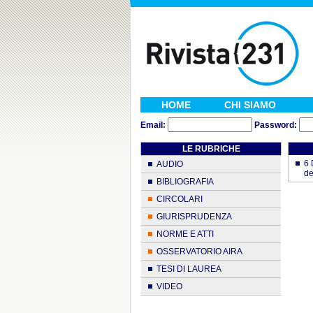
HOME
CHI SIAMO
Email:
Password:
LE RUBRICHE
6 
AUDIO
de
BIBLIOGRAFIA
CIRCOLARI
GIURISPRUDENZA
NORME E ATTI
OSSERVATORIO AIRA
TESI DI LAUREA
VIDEO