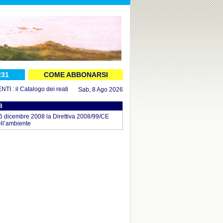
231
COME ABBONARSI
 il Catalogo dei reati aggiornato al 16 luglio 2026
in DOCUMENTI : il Decreto
Sab, 8 Ago 2026
8
 6 dicembre 2008 la Direttiva 2008/99/CE
ell’ambiente