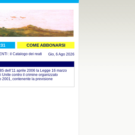
231
COME ABBONARSI
 il Catalogo dei reati aggiornato al 16 luglio 2026
in DOCUMENTI : il Decreto
Gio, 6 Ago 2026
. 85 dell’11 aprile 2006 la Legge 16 marzo
 Unite contro il crimine organizzato
o 2001, contenente la previsione