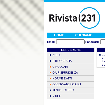
HOME
CHI SIAMO
Email:
Password:
LE RUBRICHE
11
AUDIO
20
BIBLIOGRAFIA
tr
de
CIRCOLARI
GIURISPRUDENZA
NORME E ATTI
OSSERVATORIO AIRA
TESI DI LAUREA
VIDEO