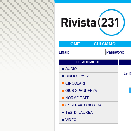
HOME
CHI SIAMO
Email:
Password:
LE RUBRICHE
AUDIO
Le R
BIBLIOGRAFIA
CIRCOLARI
GIURISPRUDENZA
NORME E ATTI
OSSERVATORIO AIRA
TESI DI LAUREA
VIDEO