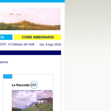
231
COME ABBONARSI
 il Catalogo dei reati aggiornato al 16 luglio 2026
in DOCUMENTI : il Decreto
Gio, 6 Ago 2026
atiche: