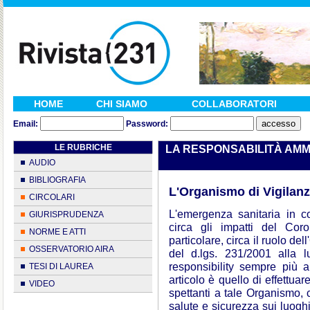
HOME
CHI SIAMO
COLLABORATORI
Email:
Password:
LE RUBRICHE
LA RESPONSABILITÀ AMMI
AUDIO
BIBLIOGRAFIA
L'Organismo di Vigilanz
CIRCOLARI
L'emergenza sanitaria in c
GIURISPRUDENZA
circa gli impatti del Cor
NORME E ATTI
particolare, circa il ruolo d
OSSERVATORIO AIRA
del d.lgs. 231/2001 alla l
responsibility sempre più a
TESI DI LAUREA
articolo è quello di effettua
VIDEO
spettanti a tale Organismo, c
salute e sicurezza sui luogh