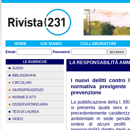
HOME
CHI SIAMO
COLLABORATORI
Email:
Password:
LE RUBRICHE
LA RESPONSABILITÀ AMMI
AUDIO
BIBLIOGRAFIA
I nuovi delitti contro
CIRCOLARI
normativa previgente
GIURISPRUDENZA
prevenzione
NORME E ATTI
La pubblicazione della l. 68/
OSSERVATORIO AIRA
si presenta quale vera e 
TESI DI LAUREA
precedentemente caratterizz
ambientale in sede penale.
VIDEO
sintesi di alcuni profili 
responsabilità diretta degli 